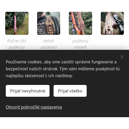
Ručne šitý
detail
puškový
puškový
uloženia
remeň
remeň
nábojov na
puškovom
Používame cookies, aby sme zaistili správne fungovanie a
remeni
bezpečnosť našich stránok. Tým vám môžeme poskytnúť tú
najlepšiu skúsenosť z ich návštevy.
Prijať nevyhnutné
Prijať všetko
Otvoriť pokročilé nastavenia
puškový
Puškový
Personalizo
remeň
remeň
vaný
detail
puškový