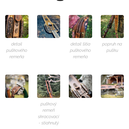
detail
detail šitia
popruh na
puškového
puškového
pušku
remeňa
remeňa
puškový
remeň
skracovací
- stiahnutý