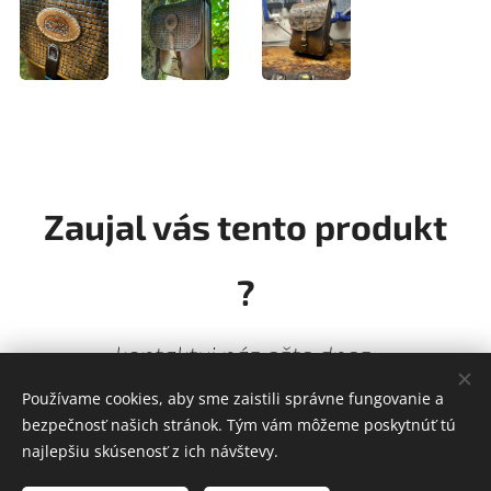
Zaujal vás tento produkt
?
kontaktuj nás ešte dnes
Používame cookies, aby sme zaistili správne fungovanie a
Ozvite sa nám
bezpečnosť našich stránok. Tým vám môžeme poskytnúť tú
najlepšiu skúsenosť z ich návštevy.