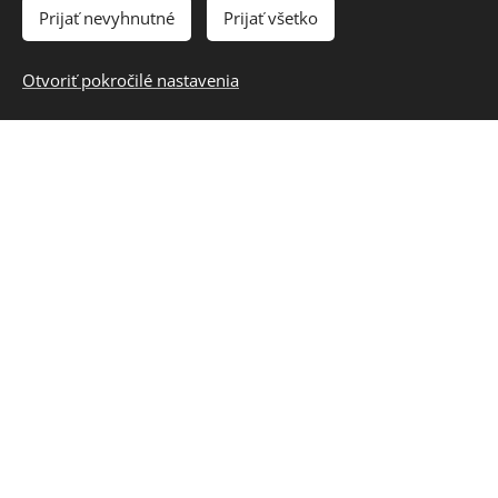
Prijať nevyhnutné
Prijať všetko
pre poľovníkov
Otvoriť pokročilé nastavenia
dokladovka zlamovacia
dokladovka velka
remeň na pušku klasicky
remeň na pušku skracovací
púzdro na náboje
držiak nábojov na ruku
púzudro na nože
brašne
puzdro na plomby
ostatné