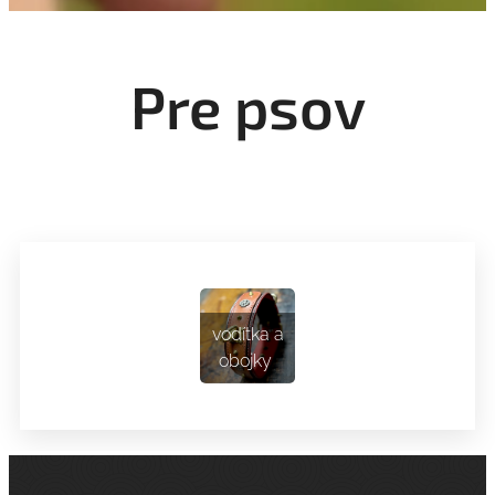
Pre psov
vodítka a
obojky