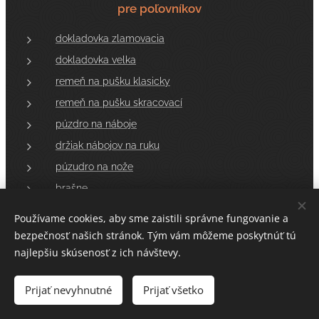
pre poľovníkov
dokladovka zlamovacia
dokladovka velka
remeň na pušku klasicky
remeň na pušku skracovací
púzdro na náboje
držiak nábojov na ruku
púzudro na nože
brašne
ostatné
Používame cookies, aby sme zaistili správne fungovanie a
bezpečnosť našich stránok. Tým vám môžeme poskytnúť tú
najlepšiu skúsenosť z ich návštevy.
štýlové dolnky
Prijať nevyhnutné
opasky
Prijať všetko
peňaženka klasická